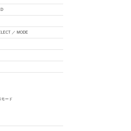
D
ECT ／ MODE
モード