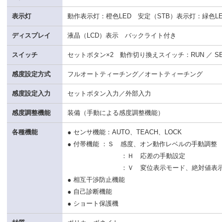
表示灯
動作表示灯：橙色LED 安定（STB）表示灯：緑色LE
ディスプレイ
液晶（LCD）表示 バックライト付き
スイッチ
セットボタン×2 動作切り換えスイッチ：RUN ／ SEL
感度設定方式
フルオートティーチング／オートティーチング
感度設定入力
セットボタン入力／外部入力
感度調整機能
装備（手動による感度調整機能）
各種機能
● センサ機能：AUTO、TEACH、LOCK
● 付帯機能 ：Ｓ 感度、オン動作レベルの手動調整
：Ｈ 応差の手動設定
：Ｖ 変位表示モード、絶対値表示
● 相互干渉防止機能
● 自己診断機能
● ショート保護機