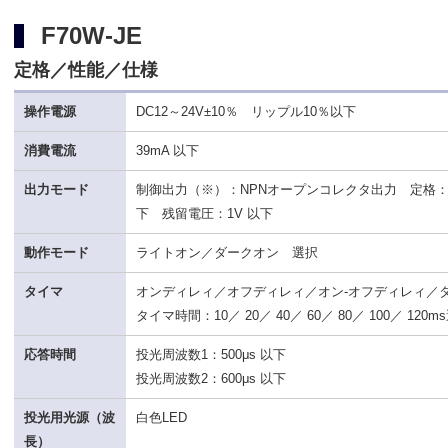
F70W-JE
定格／性能／仕様
操作電源
DC12～24V±10％ リップル10％以下
消費電流
39mA 以下
出力モード
制御出力（※）：NPNオープンコレクタ出力 定格：シ
下 残留電圧：1V 以下
動作モード
ライトオン／ダークオン 選択
タイマ
オンディレィ／オフディレィ／オン-オフディレィ／
タイマ時間：10／ 20／ 40／ 60／ 80／ 100／ 12
応答時間
投光周波数1：500μs 以下
投光周波数2：600μs 以下
投光用光源（波
白色LED
長）