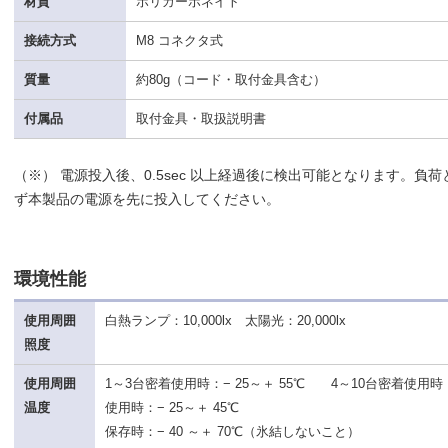
材質
ポリカーボネイト
接続方式
M8 コネクタ式
質量
約80g（コード・取付金具含む）
付属品
取付金具・取扱説明書
（※） 電源投入後、0.5sec 以上経過後に検出可能となります。負
ず本製品の電源を先に投入してください。
環境性能
使用周囲
白熱ランプ：10,000lx 太陽光：20,000lx
照度
使用周囲
1～3台密着使用時：− 25～＋ 55℃ 4～10台密着使用時：
温度
使用時：− 25～＋ 45℃
保存時：− 40 ～＋ 70℃（氷結しないこと）