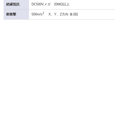
絶縁抵抗
DC500Vメガ 20MΩ以上
2
耐衝撃
500m/s
X、Y、Z方向 各3回