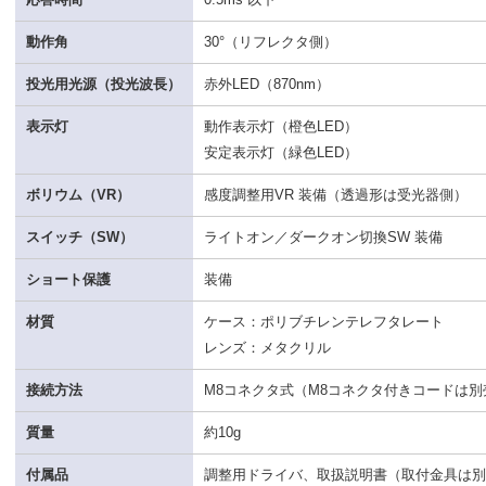
動作角
30°（リフレクタ側）
投光用光源（投光波長）
赤外LED（870nm）
表示灯
動作表示灯（橙色LED）
安定表示灯（緑色LED）
ボリウム（VR）
感度調整用VR 装備（透過形は受光器側）
スイッチ（SW）
ライトオン／ダークオン切換SW 装備
ショート保護
装備
材質
ケース：ポリブチレンテレフタレート
レンズ：メタクリル
接続方法
M8コネクタ式（M8コネクタ付きコードは別
質量
約10g
付属品
調整用ドライバ、取扱説明書（取付金具は