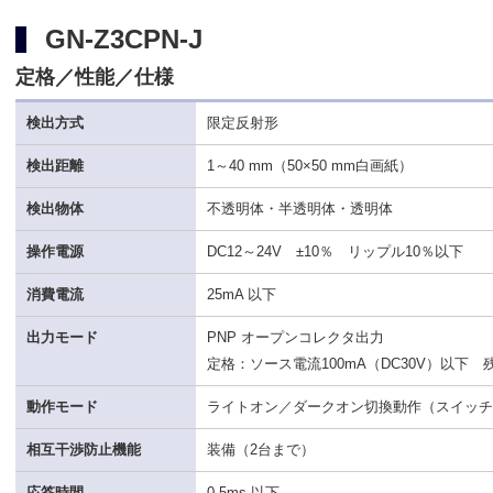
GN-Z3CPN-J
定格／性能／仕様
検出方式
限定反射形
検出距離
1～40 mm（50×50 mm白画紙）
検出物体
不透明体・半透明体・透明体
操作電源
DC12～24V ±10％ リップル10％以下
消費電流
25mA 以下
出力モード
PNP オープンコレクタ出力
定格：ソース電流100mA（DC30V）以下 
動作モード
ライトオン／ダークオン切換動作（スイッ
相互干渉防止機能
装備（2台まで）
応答時間
0.5ms 以下