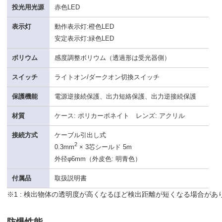
投光用光源
赤色LED
表示灯
動作表示灯:橙色LED
安定表示灯:緑色LED
ボリウム
感度調整ボリウム（透過形は受光器側）
スイッチ
ライトオン/ダークオン切換スイッチ
保護機能
電源逆接続保護、出力短絡保護、出力逆接続保護
材質
ケース: ポリカーボネイト レンズ: アクリル
接続方式
ケーブル引出し式
2
0.3mm
× 3芯シールド 5m
外径φ6mm（外皮色: 明青色）
付属品
取扱説明書
※1 : 検出物体の透明度が高くなるほど検出距離が短くなる場合があ