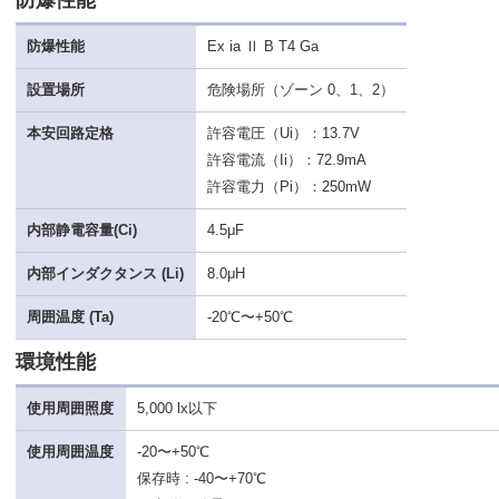
防爆性能
防爆性能
Ex ia Ⅱ B T4 Ga
設置場所
危険場所（ゾーン 0、1、2）
本安回路定格
許容電圧（Ui）：13.7V
許容電流（Ii）：72.9mA
許容電力（Pi）：250mW
内部静電容量(Ci)
4.5μF
内部インダクタンス (Li)
8.0μH
周囲温度 (Ta)
-20℃〜+50℃
環境性能
使用周囲照度
5,000 lx以下
使用周囲温度
-20〜+50℃
保存時 : -40〜+70℃