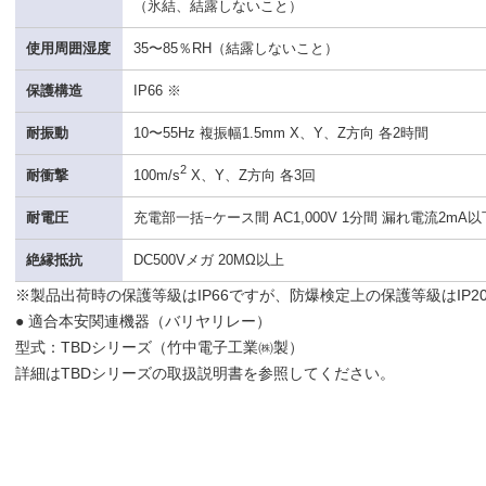
（氷結、結露しないこと）
使用周囲湿度
35〜85％RH（結露しないこと）
保護構造
IP66 ※
耐振動
10〜55Hz 複振幅1.5mm X、Y、Z方向 各2時間
2
耐衝撃
100m/s
X、Y、Z方向 各3回
耐電圧
充電部一括−ケース間 AC1,000V 1分間 漏れ電流2mA以
絶縁抵抗
DC500Vメガ 20MΩ以上
※製品出荷時の保護等級はIP66ですが、防爆検定上の保護等級はIP2
● 適合本安関連機器（バリヤリレー）
型式：TBDシリーズ（竹中電子工業㈱製）
詳細はTBDシリーズの取扱説明書を参照してください。