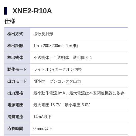
XNE2-R10A
仕様
検出方式
拡散反射形
検出距離
1m（200×200mm白画紙）
検出物体
不透明体、半透明体、透明体 ※1
動作モード
ライトオン/ダークオン切換
出力モード
NPNオープンコレクタ出力
出力定格
最小動作電流1mA、最大電流は本安関連機器に依存
電源電圧
最大電圧 13.7V 最小電圧 6.0V
消費電流
14mA以下
応答時間
0.5ms以下