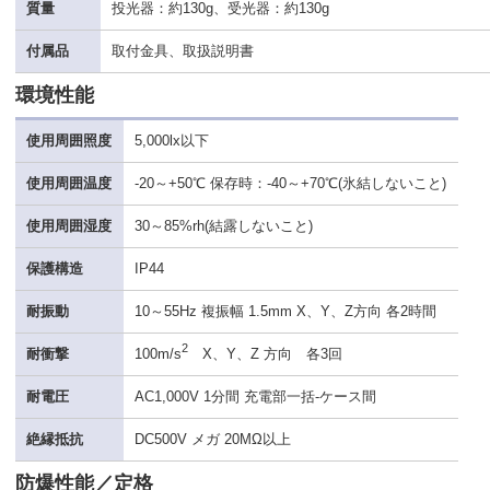
質量
投光器：約130g、受光器：約130g
付属品
取付金具、取扱説明書
環境性能
使用周囲照度
5,000lx以下
使用周囲温度
-20～+50℃ 保存時：-40～+70℃(氷結しないこと)
使用周囲湿度
30～85%rh(結露しないこと)
保護構造
IP44
耐振動
10～55Hz 複振幅 1.5mm X、Y、Z方向 各2時間
2
耐衝撃
100m/s
X、Y、Z 方向 各3回
耐電圧
AC1,000V 1分間 充電部一括-ケース間
絶縁抵抗
DC500V メガ 20MΩ以上
防爆性能／定格