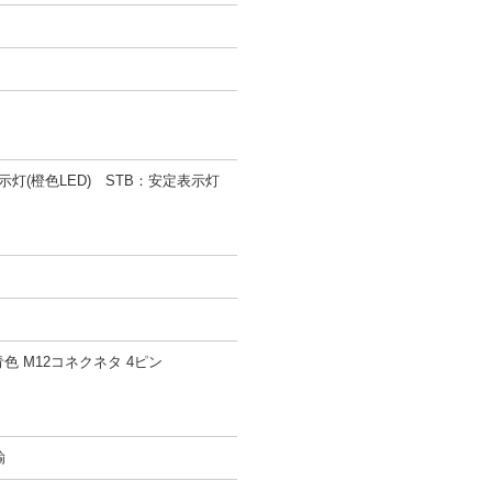
灯(橙色LED) STB：安定表示灯
色 M12コネクネタ 4ピン
鍮