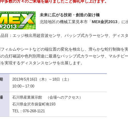
期中多数の方々のご来場を賜りましたこと御礼申し上げます。
未来に広がる技術・創造の架け橋
北陸地区の機械工業見本市「
MEX金沢2013
」に
展品目：エッジ検出用超音波センサ、パッシブ式カラーセンサ、ディス
明フィルムやシートなどの端位置の変化を検出し、滑らかな蛇行制御を実
源の点灯確認や色判別用途に最適なパッシブ式カラーセンサ、マルチビ
囲を実現するディスタンスセンサを出展します。
期
2013年5月16日（木）～18日（土）
10:00～17:00
場
石川県産業展示館
（
会場へのアクセス
）
石川県金沢市袋畠町南193
TEL：076-268-1121