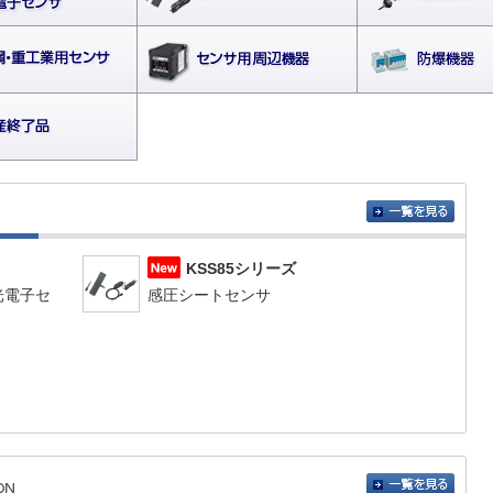
KSS85シリーズ
光電子セ
感圧シートセンサ