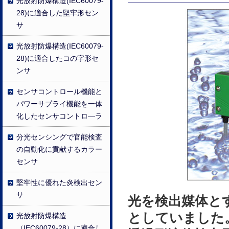
光放射防爆構造(IEC60079-
28)に適合した堅牢形セン
サ
光放射防爆構造(IEC60079-
28)に適合したコの字形セ
ンサ
センサコントロール機能と
パワーサプライ機能を一体
化したセンサコントロ―ラ
分光センシングで官能検査
の自動化に貢献するカラー
センサ
堅牢性に優れた炎検出セン
サ
光を検出媒体と
としていました
光放射防爆構造
（IEC60079-28）に適合し