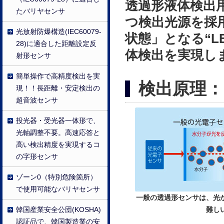
透過形液体検出
たバリヤセンサ
つ検出光源を採
光放射防爆構造(IEC60079-
状態」となる“L
28)に適合した距離設定反
体検出を実現し
射形センサ
簡単操作で高精度検出を実
検出原理：
現！！長距離・安定検出の
超音波センサ
投光器・受光器一体形で、
光軸調整不要。高速応答と
高い検出精度を実現するコ
の字形センサ
ゾーン0（特別危険箇所）
で使用可能なバリヤセンサ
一般の透過形センサは、光
韓国産業安全公団(KOSHA)
難し
認証品で、韓国製造業の安