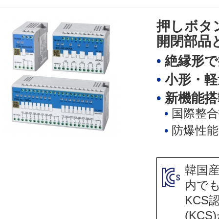
押しボタ
開閉部品
絶縁形で
小形・軽
新機能搭
国際整合
防爆性能 E
韓国産
内で
KCS
(KC