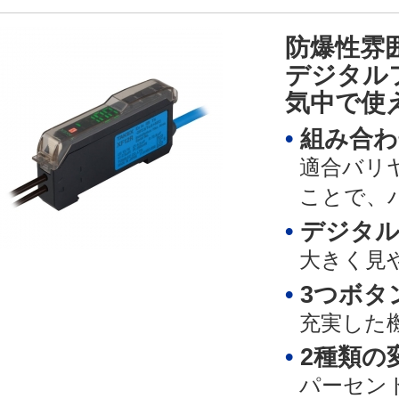
防爆性雰
デジタル
気中で使
組み合わ
適合バリ
ことで、
デジタル
大きく見や
3つボタ
充実した
2種類の
パーセン