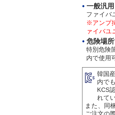
一般汎用
ファイバ
※アンプ
ァイバユ
危険場所
特別危険
内で使用
韓国産
内で
KCS
れて
また、同
ご注文の