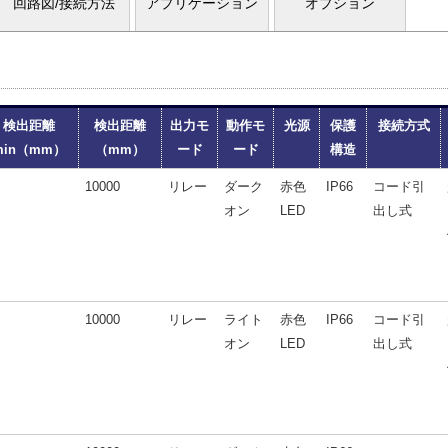
回路図/接続方法
アプリケーション
オプション
検出距離
検出距離
出力モ
動作モ
光源
保護
接続方式
min（mm）
（mm）
ード
ード
構造
10000
リレー
ダーク
赤色
IP66
コード引
オン
LED
出し式
10000
リレー
ライト
赤色
IP66
コード引
オン
LED
出し式