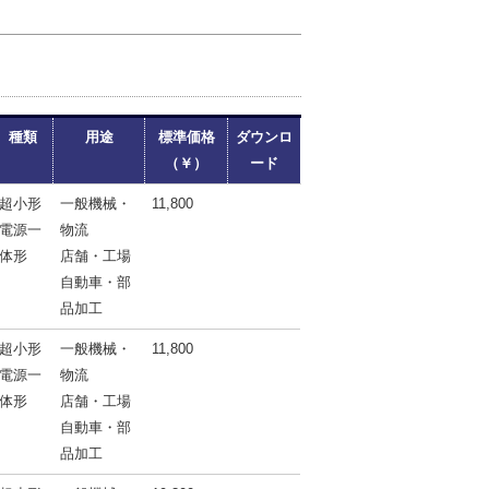
種類
用途
標準価格
ダウンロ
（￥）
ード
超小形
一般機械・
11,800
電源一
物流
体形
店舗・工場
自動車・部
品加工
超小形
一般機械・
11,800
電源一
物流
体形
店舗・工場
自動車・部
品加工