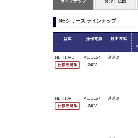
ラインナップ
外形寸法図
NEシリーズ ラインナップ
型式
操作電源
検出方式
NE-T10RD
AC/DC24
透過形
～240V
NE-T10R
AC/DC24
透過形
～240V