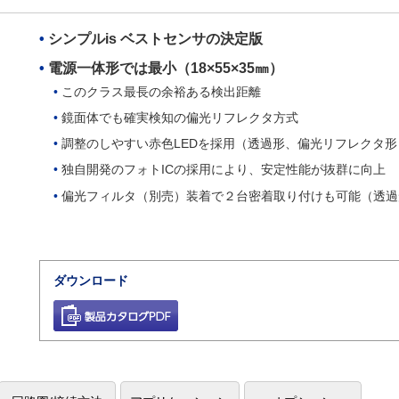
シンプルis ベストセンサの決定版
電源一体形では最小（18×55×35㎜）
このクラス最長の余裕ある検出距離
鏡面体でも確実検知の偏光リフレクタ方式
調整のしやすい赤色LEDを採用（透過形、偏光リフレクタ形
独自開発のフォトICの採用により、安定性能が抜群に向上
偏光フィルタ（別売）装着で２台密着取り付けも可能（透過
ダウンロード