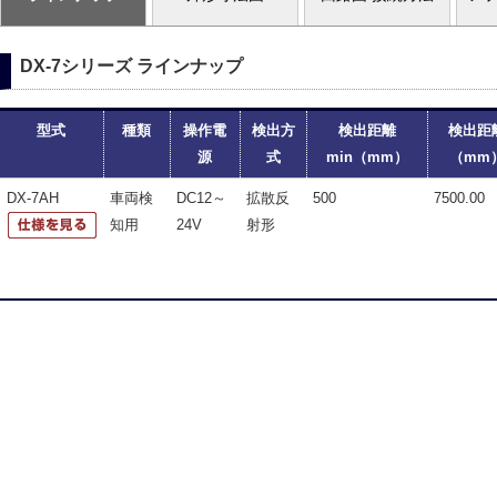
DX-7シリーズ ラインナップ
型式
種類
操作電
検出方
検出距離
検出距
源
式
min（mm）
（mm
DX-7AH
車両検
DC12～
拡散反
500
7500.00
知用
24V
射形