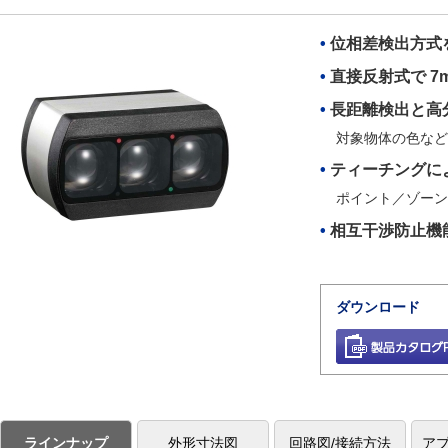
位相差検出方式
直接反射式で 7
長距離検出と高
対象物体の色など
ティーチングに
ポイント／ゾーン
相互干渉防止機
ダウンロード
ラインナップ
外形寸法図
回路図/接続方法
ア