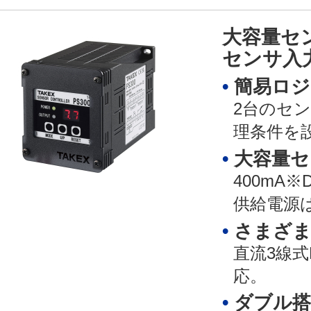
大容量セ
センサ入
簡易ロジ
2台のセ
理条件を
大容量セ
400mA
供給電源は
さまざま
直流3線式
応。
ダブル搭