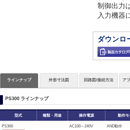
制御出力
入力機器
ダウンロ
ラインナップ
外形寸法図
回路図/接続方法
ア
PS300 ラインナップ
型式
種類・用途
操作電源
動作モ
PS300
AC100～240V
AND動作