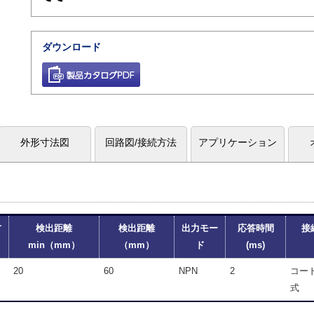
ダウンロード
外形寸法図
回路図/接続方法
アプリケーション
方
検出距離
検出距離
出力モー
応答時間
接
min（mm）
（mm）
ド
(ms)
20
60
NPN
2
コー
式