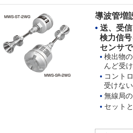
導波管増
送、受信
検力信号
センサで
検出物
んど受
コント
受けな
無線局
セットと