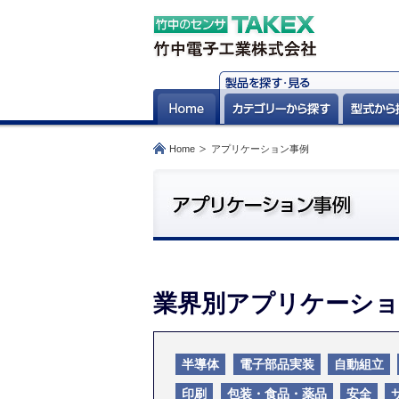
Home
アプリケーション事例
業界別アプリケーショ
半導体
電子部品実装
自動組立
印刷
包装・食品・薬品
安全