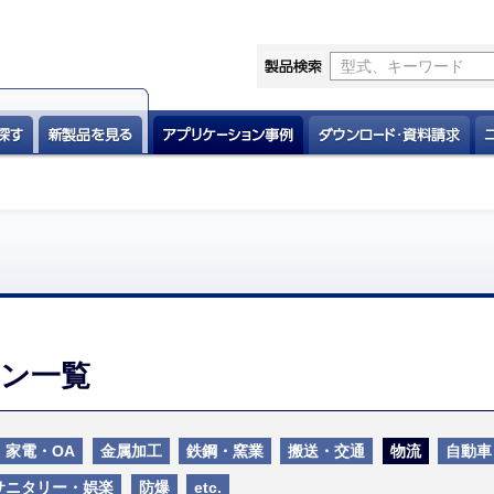
ン一覧
家電・OA
金属加工
鉄鋼・窯業
搬送・交通
物流
自動車
サニタリー・娯楽
防爆
etc.