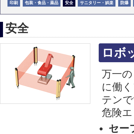
印刷
包装・食品・薬品
安全
サニタリー・娯楽
防爆
安全
ロボ
万一の
に働く
テンで
危険エ
セー