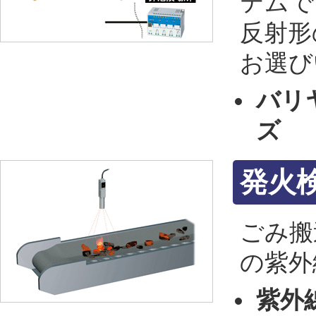
テムで
反射形
お選び
バリヤ
ズ
発火
ごみ搬
の紫外
紫外線