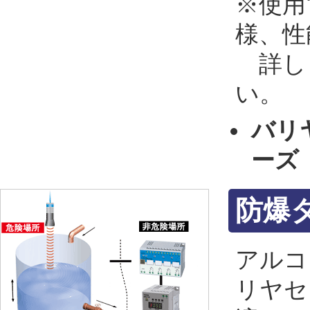
※使用
様、性
詳し
い。
バリ
ーズ
防爆
アルコ
リヤセ