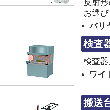
反射形
お選び
バリ
検査
検査器
ワイ
搬送