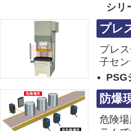
シリ
プレ
プレス
子セン
PS
防爆
危険場