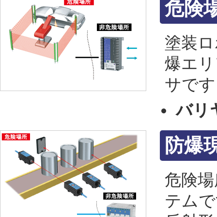
危険
塗装ロ
爆エリ
サです
バリ
防爆
危険場
テムで