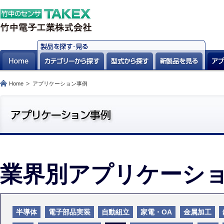
Home
アプリケーション事例
業界別アプリケーシ
半導体
電子部品実装
自動組立
家電・OA
金属加工