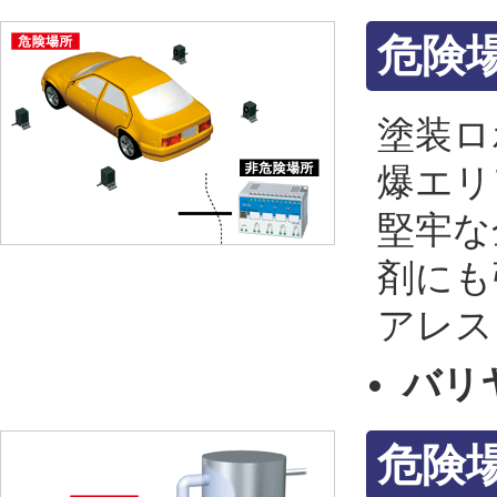
危険
塗装ロ
爆エリ
堅牢な
剤にも
アレス
バリ
危険