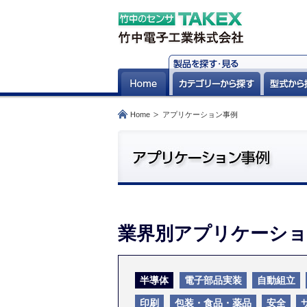
Home
アプリケーション事例
業界別アプリケーショ
半導体
電子部品実装
自動組立
印刷
包装・食品・薬品
安全