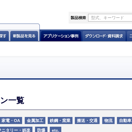
ン一覧
家電・OA
金属加工
鉄鋼・窯業
搬送・交通
物流
自動車
サニタリー・娯楽
防爆
etc.