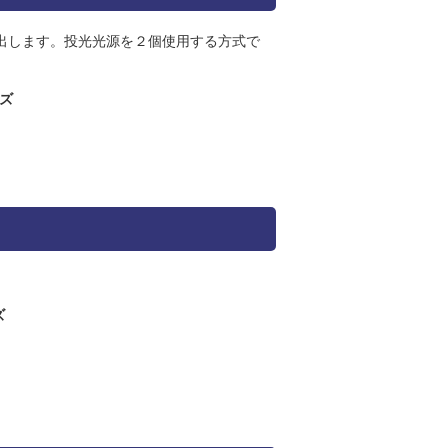
出します。投光光源を２個使用する方式で
ーズ
ズ